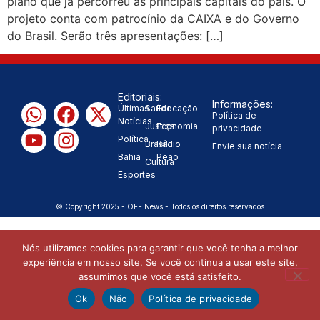
piano que já percorreu as principais capitais do país. O
projeto conta com patrocínio da CAIXA e do Governo
“Tomamos a decisão de
do Brasil. Serão três apresentações: […]
caminhar com Flávio Bolsonaro”, diz
|
Junior Marabá
Leandro de
Editoriais:
Informações:
Últimas
Saúde
Educação
Jesus discorda de Zema sobre fim do
Política de
Notícias
Justiça
Economia
privacidade
Política
Bolsa Família: “Precisamos dar
Brasil
Rádio
Envie sua notícia
Bahia
Peão
Cultura
condições para as pessoas
Esportes
|
evoluírem”
© Copyright 2025 - OFF News - Todos os direitos reservados
Nós utilizamos cookies para garantir que você tenha a melhor
experiência em nosso site. Se você continua a usar este site,
assumimos que você está satisfeito.
Ok
Não
Política de privacidade