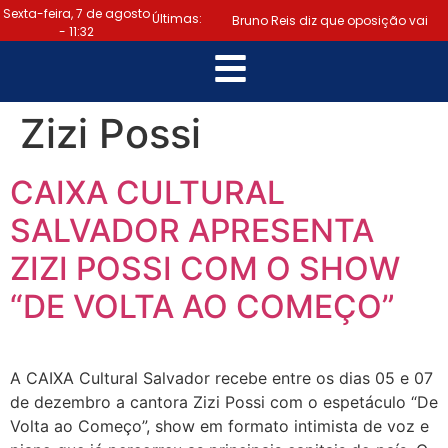
Sexta-feira, 7 de agosto
Últimas:
Bruno Reis diz que oposição vai
- 11:32
escolher melhor estratégia para
|
vencer eleição nacional
Zizi Possi
Último dia: prazo para regularizar
CAIXA CULTURAL
situação eleitoral e emitir título
SALVADOR APRESENTA
|
termina hoje (6)
Samuel
ZIZI POSSI COM O SHOW
Júnior luta em prol dos profissionais
“DE VOLTA AO COMEÇO”
|
de contabilidade
Prefeitura
de Lauro de Freitas disponibiliza
A CAIXA Cultural Salvador recebe entre os dias 05 e 07
serviço gratuito de alertas de
de dezembro a cantora Zizi Possi com o espetáculo “De
Volta ao Começo”, show em formato intimista de voz e
|
emergência para população