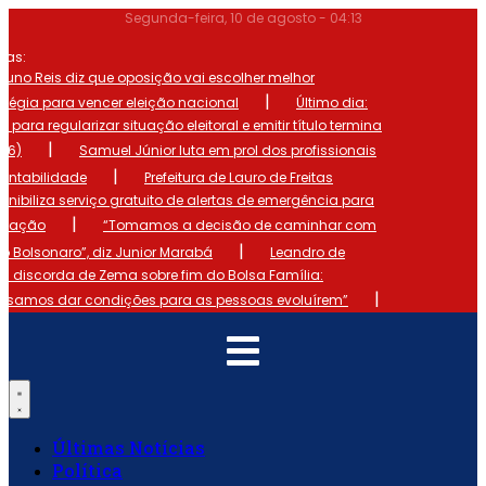
Ir
Segunda-feira, 10 de agosto - 04:13
para
o
mas:
conteúdo
runo Reis diz que oposição vai escolher melhor
|
atégia para vencer eleição nacional
Último dia:
o para regularizar situação eleitoral e emitir título termina
|
 (6)
Samuel Júnior luta em prol dos profissionais
|
ontabilidade
Prefeitura de Lauro de Freitas
onibiliza serviço gratuito de alertas de emergência para
|
ulação
“Tomamos a decisão de caminhar com
|
io Bolsonaro”, diz Junior Marabá
Leandro de
s discorda de Zema sobre fim do Bolsa Família:
|
cisamos dar condições para as pessoas evoluírem”
Últimas Notícias
Política