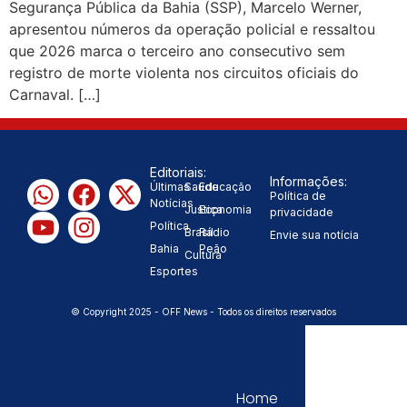
Segurança Pública da Bahia (SSP), Marcelo Werner,
apresentou números da operação policial e ressaltou
“Tomamos a decisão de
que 2026 marca o terceiro ano consecutivo sem
caminhar com Flávio Bolsonaro”, diz
registro de morte violenta nos circuitos oficiais do
Carnaval. […]
|
Junior Marabá
Leandro de
Jesus discorda de Zema sobre fim
Editoriais:
Informações:
do Bolsa Família: “Precisamos dar
Últimas
Saúde
Educação
Política de
Notícias
Justiça
Economia
privacidade
condições para as pessoas
Política
Brasil
Rádio
Envie sua notícia
Bahia
Peão
Cultura
|
evoluírem”
Esportes
© Copyright 2025 - OFF News - Todos os direitos reservados
Home