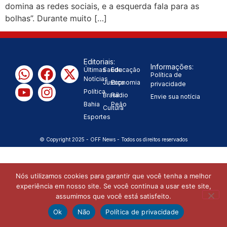
domina as redes sociais, e a esquerda fala para as
“Tomamos a decisão de
bolhas”. Durante muito […]
caminhar com Flávio Bolsonaro”, diz
|
Junior Marabá
Leandro de
Editoriais:
Informações:
Últimas
Saúde
Educação
Política de
Notícias
Jesus discorda de Zema sobre fim
Justiça
Economia
privacidade
Política
Brasil
Rádio
Envie sua notícia
do Bolsa Família: “Precisamos dar
Bahia
Peão
Cultura
Esportes
condições para as pessoas
© Copyright 2025 - OFF News - Todos os direitos reservados
|
evoluírem”
Nós utilizamos cookies para garantir que você tenha a melhor
experiência em nosso site. Se você continua a usar este site,
assumimos que você está satisfeito.
Ok
Não
Política de privacidade