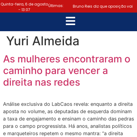
Quinta-feira, 6 de agosto
Últimas:
Bruno Reis diz que oposição vai
- 13:07
escolher melhor estratégia para
|
vencer eleição nacional
Yuri Almeida
Último dia: prazo para regularizar
As mulheres encontraram o
situação eleitoral e emitir título
caminho para vencer a
|
termina hoje (6)
Samuel
direita nas redes
Júnior luta em prol dos profissionais
|
de contabilidade
Prefeitura
Análise exclusiva do LabCaos revela: enquanto a direita
de Lauro de Freitas disponibiliza
aposta no volume, as deputadas de esquerda dominam
a taxa de engajamento e ensinam o caminho das pedras
serviço gratuito de alertas de
para o campo progressista. Há anos, analistas políticos
e marqueteiros repetem o mesmo mantra: “a direita
|
emergência para população