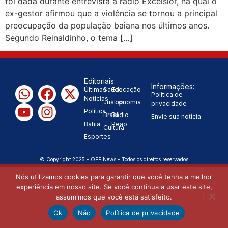
foi dada durante entrevista à rádio Excelsior, na qual o
ex-gestor afirmou que a violência se tornou a principal
“Tomamos a decisão de
preocupação da população baiana nos últimos anos.
Segundo Reinaldinho, o tema […]
caminhar com Flávio Bolsonaro”, diz
|
Junior Marabá
Leandro de
Editoriais:
Jesus discorda de Zema sobre fim
Informações:
Últimas
Saúde
Educação
Política de
Notícias
Justiça
Economia
do Bolsa Família: “Precisamos dar
privacidade
Política
Brasil
Rádio
Envie sua notícia
condições para as pessoas
Bahia
Peão
Cultura
Esportes
|
evoluírem”
© Copyright 2025 - OFF News - Todos os direitos reservados
Nós utilizamos cookies para garantir que você tenha a melhor
experiência em nosso site. Se você continua a usar este site,
assumimos que você está satisfeito.
Ok
Não
Política de privacidade