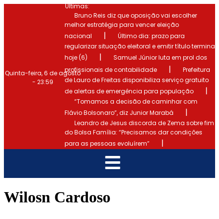
Últimas:
Bruno Reis diz que oposição vai escolher
melhor estratégia para vencer eleição
|
nacional
Último dia: prazo para
regularizar situação eleitoral e emitir título termina
|
hoje (6)
Samuel Júnior luta em prol dos
|
profissionais de contabilidade
Prefeitura
Quinta-feira, 6 de agosto
de Lauro de Freitas disponibiliza serviço gratuito
- 23:59
|
de alertas de emergência para população
“Tomamos a decisão de caminhar com
|
Flávio Bolsonaro”, diz Junior Marabá
Leandro de Jesus discorda de Zema sobre fim
do Bolsa Família: “Precisamos dar condições
|
para as pessoas evoluírem”
Wilosn Cardoso