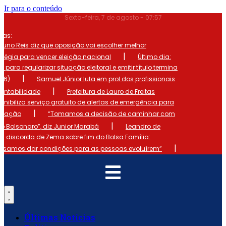
Ir para o conteúdo
Sexta-feira, 7 de agosto - 07:57
mas:
runo Reis diz que oposição vai escolher melhor
|
atégia para vencer eleição nacional
Último dia:
o para regularizar situação eleitoral e emitir título termina
|
 (6)
Samuel Júnior luta em prol dos profissionais
|
ontabilidade
Prefeitura de Lauro de Freitas
onibiliza serviço gratuito de alertas de emergência para
|
ulação
“Tomamos a decisão de caminhar com
|
io Bolsonaro”, diz Junior Marabá
Leandro de
s discorda de Zema sobre fim do Bolsa Família:
|
cisamos dar condições para as pessoas evoluírem”
Últimas Notícias