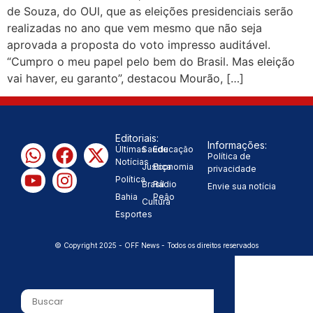
de Souza, do OUl, que as eleições presidenciais serão
decisão de caminhar com Flávio
realizadas no ano que vem mesmo que não seja
aprovada a proposta do voto impresso auditável.
|
Bolsonaro”, diz Junior Marabá
“Cumpro o meu papel pelo bem do Brasil. Mas eleição
vai haver, eu garanto”, destacou Mourão, […]
Leandro de Jesus discorda de
Zema sobre fim do Bolsa Família:
Editoriais:
“Precisamos dar condições para as
Informações:
Últimas
Saúde
Educação
Política de
Notícias
Justiça
Economia
|
privacidade
pessoas evoluírem”
Política
Brasil
Rádio
Envie sua notícia
Bahia
Peão
Cultura
Esportes
© Copyright 2025 - OFF News - Todos os direitos reservados