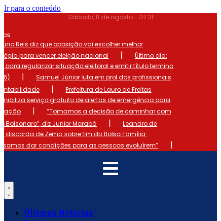
Ir para o conteúdo
Sábado, 8 de agosto - 07:31
mas:
runo Reis diz que oposição vai escolher melhor
|
atégia para vencer eleição nacional
Último dia:
o para regularizar situação eleitoral e emitir título termina
|
 (6)
Samuel Júnior luta em prol dos profissionais
|
ontabilidade
Prefeitura de Lauro de Freitas
onibiliza serviço gratuito de alertas de emergência para
|
ulação
“Tomamos a decisão de caminhar com
|
io Bolsonaro”, diz Junior Marabá
Leandro de
s discorda de Zema sobre fim do Bolsa Família:
|
cisamos dar condições para as pessoas evoluírem”
Últimas Notícias