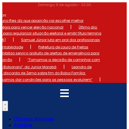
Ir
Domingo, 9 de agosto - 02:00
para
o
mas:
conteúdo
runo Reis diz que oposição vai escolher melhor
|
atégia para vencer eleição nacional
Último dia:
o para regularizar situação eleitoral e emitir título termina
|
 (6)
Samuel Júnior luta em prol dos profissionais
|
ontabilidade
Prefeitura de Lauro de Freitas
onibiliza serviço gratuito de alertas de emergência para
|
ulação
“Tomamos a decisão de caminhar com
|
io Bolsonaro”, diz Junior Marabá
Leandro de
s discorda de Zema sobre fim do Bolsa Família:
|
cisamos dar condições para as pessoas evoluírem”
Últimas Notícias
Política