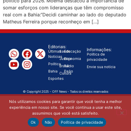
político para 2026. Moema destacou a importância de
somar esforços com lideranças que têm compromisso
real com a Bahia:“Decidi caminhar ao lado do deputado
Matheus Ferreira porque reconheço em […]
Editoriais:
Informações:
Últimas
Saúde
Educação
Política de
Notícias
Justiça
Economia
privacidade
Política
Brasil
Rádio
Envie sua notícia
Bahia
Peão
Cultura
Esportes
© Copyright 2025 - OFF News - Todos os direitos reservados
Nós utilizamos cookies para garantir que você tenha a melhor
experiência em nosso site. Se você continua a usar este site,
assumimos que você está satisfeito.
Ok
Não
Política de privacidade