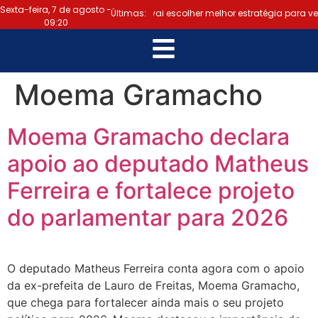
Sexta-feira, 7 de agosto -
Bruno Reis diz que oposição vai escolher melhor estratégia para ve
Últimas:
09:20
Moema Gramacho
Moema Gramacho declara
apoio ao deputado Matheus
Ferreira e fortalece projeto
do parlamentar para 2026
O deputado Matheus Ferreira conta agora com o apoio
da ex-prefeita de Lauro de Freitas, Moema Gramacho,
que chega para fortalecer ainda mais o seu projeto