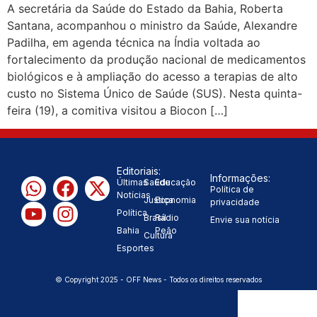
A secretária da Saúde do Estado da Bahia, Roberta
“Tomamos a decisão de
Santana, acompanhou o ministro da Saúde, Alexandre
Padilha, em agenda técnica na Índia voltada ao
caminhar com Flávio Bolsonaro”, diz
fortalecimento da produção nacional de medicamentos
biológicos e à ampliação do acesso a terapias de alto
|
Junior Marabá
Leandro de
custo no Sistema Único de Saúde (SUS). Nesta quinta-
feira (19), a comitiva visitou a Biocon […]
Jesus discorda de Zema sobre fim
do Bolsa Família: “Precisamos dar
Editoriais:
condições para as pessoas
Informações:
Últimas
Saúde
Educação
Política de
Notícias
|
Justiça
Economia
evoluírem”
privacidade
Política
Brasil
Rádio
Envie sua notícia
Bahia
Peão
Cultura
Esportes
© Copyright 2025 - OFF News - Todos os direitos reservados