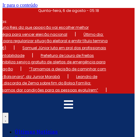
Ir para o conteúdo
Quinta-feira, 6 de agosto - 05:18
mas:
runo Reis diz que oposição vai escolher melhor
|
atégia para vencer eleição nacional
Último dia:
o para regularizar situação eleitoral e emitir título termina
|
 (6)
Samuel Júnior luta em prol dos profissionais
|
ontabilidade
Prefeitura de Lauro de Freitas
onibiliza serviço gratuito de alertas de emergência para
|
ulação
“Tomamos a decisão de caminhar com
|
io Bolsonaro”, diz Junior Marabá
Leandro de
s discorda de Zema sobre fim do Bolsa Família:
|
cisamos dar condições para as pessoas evoluírem”
Últimas Notícias