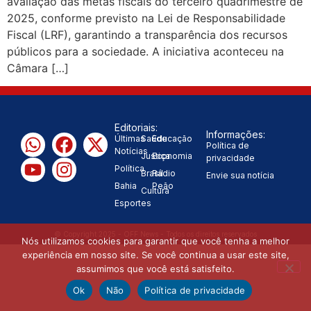
avaliação das metas fiscais do terceiro quadrimestre de
2025, conforme previsto na Lei de Responsabilidade
|
população
“Tomamos a
Fiscal (LRF), garantindo a transparência dos recursos
públicos para a sociedade. A iniciativa aconteceu na
decisão de caminhar com Flávio
Câmara […]
|
Bolsonaro”, diz Junior Marabá
Leandro de Jesus discorda de
Editoriais:
Informações:
Últimas
Saúde
Educação
Zema sobre fim do Bolsa Família:
Política de
Notícias
Justiça
Economia
privacidade
Política
“Precisamos dar condições para
Brasil
Rádio
Envie sua notícia
Bahia
Peão
Cultura
|
as pessoas evoluírem”
Esportes
© Copyright 2025 - OFF News - Todos os direitos reservados
Nós utilizamos cookies para garantir que você tenha a melhor
experiência em nosso site. Se você continua a usar este site,
assumimos que você está satisfeito.
Ok
Não
Política de privacidade