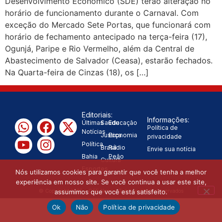
Desenvolvimento Econômico (SDE) terão alteração no
horário de funcionamento durante o Carnaval. Com
“Tomamos a decisão de
exceção do Mercado Sete Portas, que funcionará com
horário de fechamento antecipado na terça-feira (17),
caminhar com Flávio Bolsonaro”, diz
Ogunjá, Paripe e Rio Vermelho, além da Central de
|
Junior Marabá
Leandro de
Abastecimento de Salvador (Ceasa), estarão fechados.
Na Quarta-feira de Cinzas (18), os […]
Jesus discorda de Zema sobre fim
do Bolsa Família: “Precisamos dar
Editoriais:
Informações:
condições para as pessoas
Últimas
Saúde
Educação
Política de
Notícias
Justiça
Economia
privacidade
|
evoluírem”
Política
Brasil
Rádio
Envie sua notícia
Bahia
Peão
Cultura
Esportes
Nós utilizamos cookies para garantir que você tenha a melhor
experiência em nosso site. Se você continua a usar este site,
assumimos que você está satisfeito.
© Copyright 2025 - OFF News - Todos os direitos reservados
Ok
Não
Política de privacidade