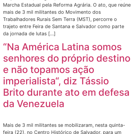
Marcha Estadual pela Reforma Agrária. O ato, que reúne
“Tomamos a decisão de
mais de 3 mil militantes do Movimento dos
Trabalhadores Rurais Sem Terra (MST), percorre o
caminhar com Flávio Bolsonaro”, diz
trajeto entre Feira de Santana e Salvador como parte
da jornada de lutas […]
|
Junior Marabá
Leandro de
“Na América Latina somos
Jesus discorda de Zema sobre fim do
senhores do próprio destino
Bolsa Família: “Precisamos dar
e não topamos ação
condições para as pessoas
imperialista“, diz Tássio
|
evoluírem”
Brito durante ato em defesa
da Venezuela
Mais de 3 mil militantes se mobilizaram, nesta quinta-
feira (22), no Centro Histórico de Salvador, para um