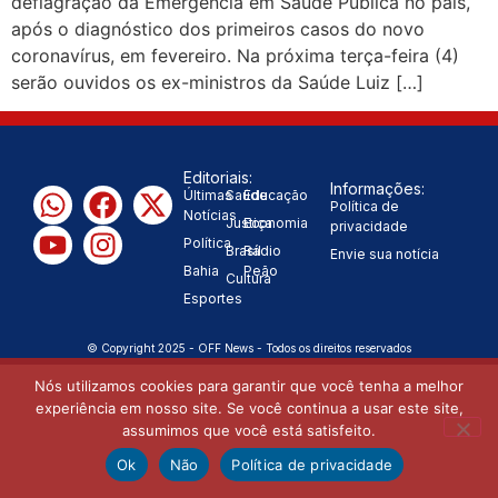
deflagração da Emergência em Saúde Pública no país,
após o diagnóstico dos primeiros casos do novo
|
população
“Tomamos a
coronavírus, em fevereiro. Na próxima terça-feira (4)
serão ouvidos os ex-ministros da Saúde Luiz […]
decisão de caminhar com Flávio
|
Bolsonaro”, diz Junior Marabá
Editoriais:
Leandro de Jesus discorda de
Informações:
Últimas
Saúde
Educação
Política de
Notícias
Justiça
Economia
Zema sobre fim do Bolsa Família:
privacidade
Política
Brasil
Rádio
Envie sua notícia
“Precisamos dar condições para
Bahia
Peão
Cultura
Esportes
|
as pessoas evoluírem”
© Copyright 2025 - OFF News - Todos os direitos reservados
Nós utilizamos cookies para garantir que você tenha a melhor
experiência em nosso site. Se você continua a usar este site,
assumimos que você está satisfeito.
Ok
Não
Política de privacidade