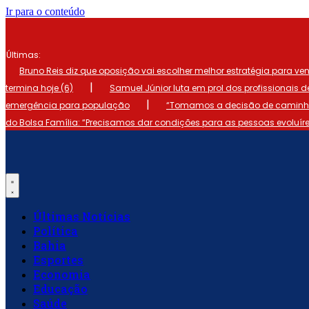
Ir para o conteúdo
Últimas:
Bruno Reis diz que oposição vai escolher melhor estratégia para ve
|
termina hoje (6)
Samuel Júnior luta em prol dos profissionais 
|
emergência para população
“Tomamos a decisão de caminhar
do Bolsa Família: “Precisamos dar condições para as pessoas evoluír
Últimas Notícias
Política
Bahia
Esportes
Economia
Educação
Saúde