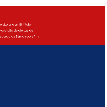
eitoral e emitir título
o gratuito de alertas de
iscorda de Zema sobre fim