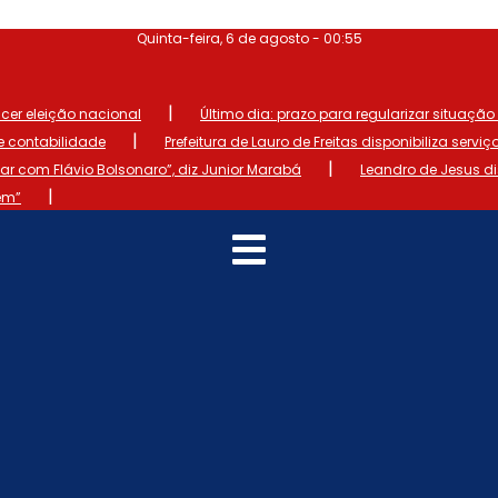
Quinta-feira, 6 de agosto - 00:55
|
ncer eleição nacional
Último dia: prazo para regularizar situação el
|
de contabilidade
Prefeitura de Lauro de Freitas disponibiliza serviç
|
 com Flávio Bolsonaro”, diz Junior Marabá
Leandro de Jesus d
|
em”