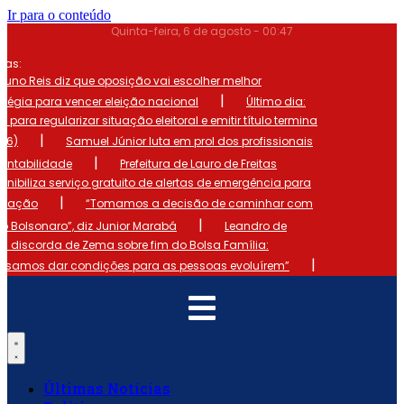
Ir para o conteúdo
Quinta-feira, 6 de agosto - 00:47
mas:
runo Reis diz que oposição vai escolher melhor
|
atégia para vencer eleição nacional
Último dia:
o para regularizar situação eleitoral e emitir título termina
|
 (6)
Samuel Júnior luta em prol dos profissionais
|
ontabilidade
Prefeitura de Lauro de Freitas
onibiliza serviço gratuito de alertas de emergência para
|
ulação
“Tomamos a decisão de caminhar com
|
io Bolsonaro”, diz Junior Marabá
Leandro de
s discorda de Zema sobre fim do Bolsa Família:
|
cisamos dar condições para as pessoas evoluírem”
Últimas Notícias