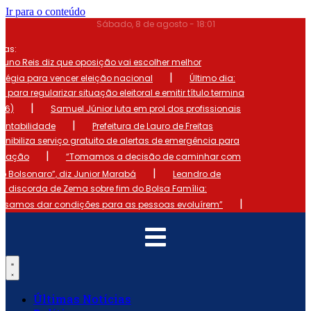
Ir para o conteúdo
Sábado, 8 de agosto - 18:01
mas:
runo Reis diz que oposição vai escolher melhor
|
atégia para vencer eleição nacional
Último dia:
o para regularizar situação eleitoral e emitir título termina
|
 (6)
Samuel Júnior luta em prol dos profissionais
|
ontabilidade
Prefeitura de Lauro de Freitas
onibiliza serviço gratuito de alertas de emergência para
|
ulação
“Tomamos a decisão de caminhar com
|
io Bolsonaro”, diz Junior Marabá
Leandro de
s discorda de Zema sobre fim do Bolsa Família:
|
cisamos dar condições para as pessoas evoluírem”
Últimas Notícias