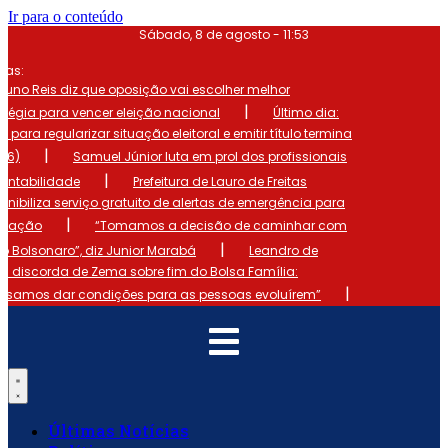
Ir para o conteúdo
Sábado, 8 de agosto - 11:53
mas:
runo Reis diz que oposição vai escolher melhor
|
atégia para vencer eleição nacional
Último dia:
o para regularizar situação eleitoral e emitir título termina
|
 (6)
Samuel Júnior luta em prol dos profissionais
|
ontabilidade
Prefeitura de Lauro de Freitas
onibiliza serviço gratuito de alertas de emergência para
|
ulação
“Tomamos a decisão de caminhar com
|
io Bolsonaro”, diz Junior Marabá
Leandro de
s discorda de Zema sobre fim do Bolsa Família:
|
cisamos dar condições para as pessoas evoluírem”
Últimas Notícias