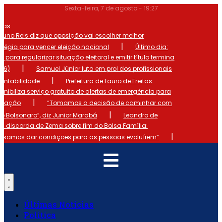
Ir
Sexta-feira, 7 de agosto - 19:27
para
o
mas:
conteúdo
runo Reis diz que oposição vai escolher melhor
|
atégia para vencer eleição nacional
Último dia:
o para regularizar situação eleitoral e emitir título termina
|
 (6)
Samuel Júnior luta em prol dos profissionais
|
ontabilidade
Prefeitura de Lauro de Freitas
onibiliza serviço gratuito de alertas de emergência para
|
ulação
“Tomamos a decisão de caminhar com
|
io Bolsonaro”, diz Junior Marabá
Leandro de
s discorda de Zema sobre fim do Bolsa Família:
|
cisamos dar condições para as pessoas evoluírem”
Últimas Notícias
Política