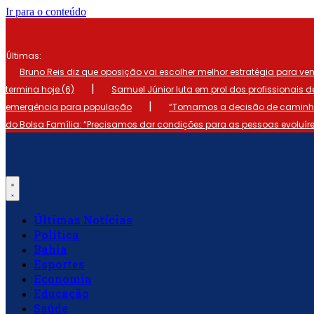
Ir para o conteúdo
Últimas:
Bruno Reis diz que oposição vai escolher melhor estratégia para ve
|
termina hoje (6)
Samuel Júnior luta em prol dos profissionais 
|
emergência para população
“Tomamos a decisão de caminhar
do Bolsa Família: “Precisamos dar condições para as pessoas evoluír
Últimas Notícias
Política
Bahia
Esportes
Economia
Educação
Saúde