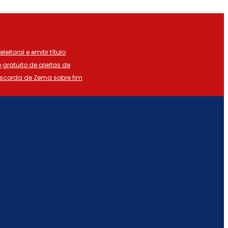
eitoral e emitir título
o gratuito de alertas de
iscorda de Zema sobre fim