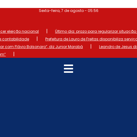
Sexta-feira, 7 de agosto - 05:56
|
ncer eleição nacional
Último dia: prazo para regularizar situação el
|
de contabilidade
Prefeitura de Lauro de Freitas disponibiliza serviç
|
 com Flávio Bolsonaro”, diz Junior Marabá
Leandro de Jesus d
|
em”