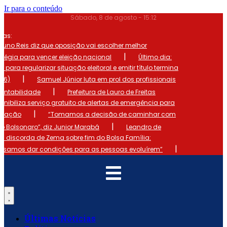
Ir para o conteúdo
Sábado, 8 de agosto - 15:12
mas:
runo Reis diz que oposição vai escolher melhor
|
atégia para vencer eleição nacional
Último dia:
o para regularizar situação eleitoral e emitir título termina
|
 (6)
Samuel Júnior luta em prol dos profissionais
|
ontabilidade
Prefeitura de Lauro de Freitas
onibiliza serviço gratuito de alertas de emergência para
|
ulação
“Tomamos a decisão de caminhar com
|
io Bolsonaro”, diz Junior Marabá
Leandro de
s discorda de Zema sobre fim do Bolsa Família:
|
cisamos dar condições para as pessoas evoluírem”
Últimas Notícias