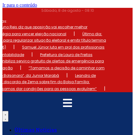
Ir para o conteúdo
Sábado, 8 de agosto - 08:10
mas:
runo Reis diz que oposição vai escolher melhor
|
atégia para vencer eleição nacional
Último dia:
o para regularizar situação eleitoral e emitir título termina
|
 (6)
Samuel Júnior luta em prol dos profissionais
|
ontabilidade
Prefeitura de Lauro de Freitas
onibiliza serviço gratuito de alertas de emergência para
|
ulação
“Tomamos a decisão de caminhar com
|
io Bolsonaro”, diz Junior Marabá
Leandro de
s discorda de Zema sobre fim do Bolsa Família:
|
cisamos dar condições para as pessoas evoluírem”
Últimas Notícias