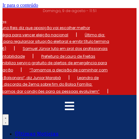
Ir para o conteúdo
Domingo, 9 de agosto - 11:51
mas:
runo Reis diz que oposição vai escolher melhor
|
atégia para vencer eleição nacional
Último dia:
o para regularizar situação eleitoral e emitir título termina
|
 (6)
Samuel Júnior luta em prol dos profissionais
|
ontabilidade
Prefeitura de Lauro de Freitas
onibiliza serviço gratuito de alertas de emergência para
|
ulação
“Tomamos a decisão de caminhar com
|
io Bolsonaro”, diz Junior Marabá
Leandro de
s discorda de Zema sobre fim do Bolsa Família:
|
cisamos dar condições para as pessoas evoluírem”
Últimas Notícias