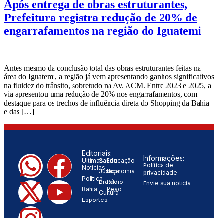
Após entrega de obras estruturantes,
Prefeitura registra redução de 20% de
engarrafamentos na região do Iguatemi
Antes mesmo da conclusão total das obras estruturantes feitas na
área do Iguatemi, a região já vem apresentando ganhos significativos
na fluidez do trânsito, sobretudo na Av. ACM. Entre 2023 e 2025, a
via apresentou uma redução de 20% nos engarrafamentos, com
destaque para os trechos de influência direta do Shopping da Bahia
e das […]
Editoriais:
Informações:
Últimas
Saúde
Educação
Política de
Notícias
Justiça
Economia
privacidade
Política
Brasil
Rádio
Envie sua notícia
Bahia
Peão
Cultura
Esportes