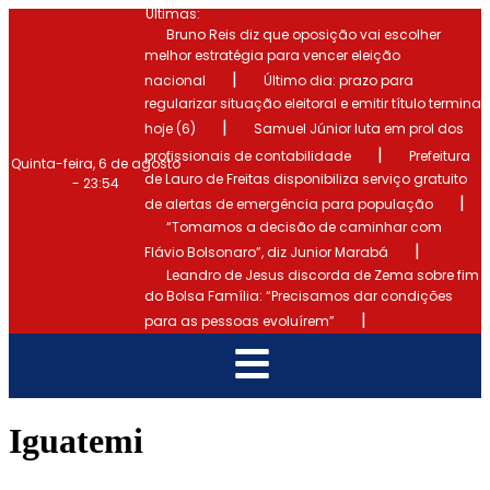
Últimas:
Bruno Reis diz que oposição vai escolher
melhor estratégia para vencer eleição
|
nacional
Último dia: prazo para
regularizar situação eleitoral e emitir título termina
|
hoje (6)
Samuel Júnior luta em prol dos
|
profissionais de contabilidade
Prefeitura
Quinta-feira, 6 de agosto
de Lauro de Freitas disponibiliza serviço gratuito
- 23:54
|
de alertas de emergência para população
“Tomamos a decisão de caminhar com
|
Flávio Bolsonaro”, diz Junior Marabá
Leandro de Jesus discorda de Zema sobre fim
do Bolsa Família: “Precisamos dar condições
|
para as pessoas evoluírem”
Iguatemi