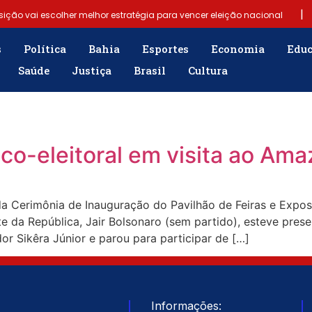
|
sição vai escolher melhor estratégia para vencer eleição nacional
|
6)
Samuel Júnior luta em prol dos profissionais de contabilidade
s
Política
Bahia
Esportes
Economia
Edu
Saúde
Justiça
Brasil
Cultura
|
mergência para população
“Tomamos a decisão de caminhar com 
obre fim do Bolsa Família: “Precisamos dar condições para as pessoas
ico-eleitoral em visita ao Am
 da Cerimônia de Inauguração do Pavilhão de Feiras e Exp
te da República, Jair Bolsonaro (sem partido), esteve pre
 Sikêra Júnior e parou para participar de […]
Informações: