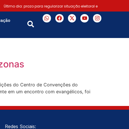
Último dia: prazo para regularizar situação eleitoral e
|
Prefeitura de Lauro de Freitas disponibiliza serviço
cação
|
Flávio Bolsonaro”, diz Junior Marabá
Leandro de
|
 evoluírem”
azonas
osições do Centro de Convenções do
sente em um encontro com evangélicos, foi
Redes Sociais: