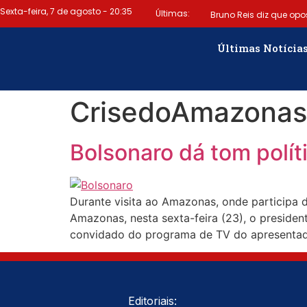
Sexta-feira, 7 de agosto - 20:35
Últimas:
Bruno Reis diz que opo
emitir título termina hoje (
Últimas Notícia
gratuito de alertas de e
CrisedoAmazonas
Jesus discorda de Zema s
Bolsonaro dá tom polít
Durante visita ao Amazonas, onde participa
Amazonas, nesta sexta-feira (23), o presiden
convidado do programa de TV do apresentador
Editoriais: