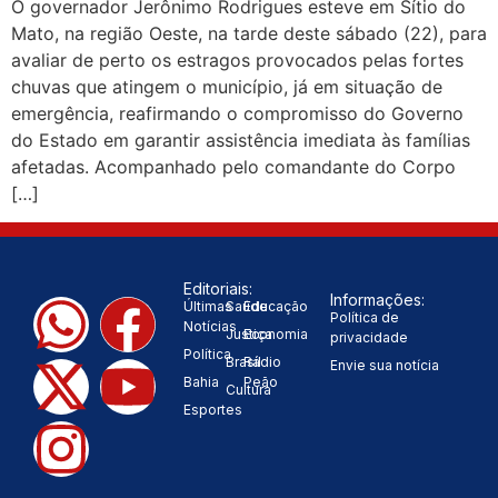
O governador Jerônimo Rodrigues esteve em Sítio do
Mato, na região Oeste, na tarde deste sábado (22), para
avaliar de perto os estragos provocados pelas fortes
chuvas que atingem o município, já em situação de
emergência, reafirmando o compromisso do Governo
do Estado em garantir assistência imediata às famílias
afetadas. Acompanhado pelo comandante do Corpo
[…]
Editoriais:
Informações:
Últimas
Saúde
Educação
Política de
Notícias
Justiça
Economia
privacidade
Política
Brasil
Rádio
Envie sua notícia
Bahia
Peão
Cultura
Esportes