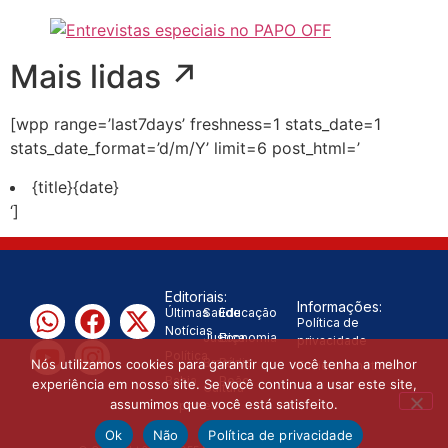
Mais lidas ↗️
[wpp range=’last7days’ freshness=1 stats_date=1
stats_date_format=’d/m/Y’ limit=6 post_html=’
{title}
{date}
‘]
Editoriais:
Informações:
Últimas
Saúde
Educação
Política de
Notícias
Justiça
Economia
privacidade
Política
Brasil
Rádio
Nós utilizamos cookies para garantir que você tenha a melhor
Envie sua notícia
Bahia
Peão
experiência em nosso site. Se você continua a usar este site,
Cultura
assumimos que você está satisfeito.
Esportes
Ok
Não
Política de privacidade