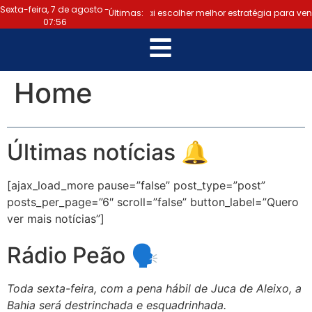
Sexta-feira, 7 de agosto -
Bruno Reis diz que oposição vai escolher melhor estratégia para ven
Últimas:
07:56
Home
Últimas notícias 🔔
[ajax_load_more pause=”false” post_type=”post”
posts_per_page=”6″ scroll=”false” button_label=”Quero
ver mais notícias”]
Rádio Peão 🗣
Toda sexta-feira, com a pena hábil de Juca de Aleixo, a
Bahia será destrinchada e esquadrinhada.