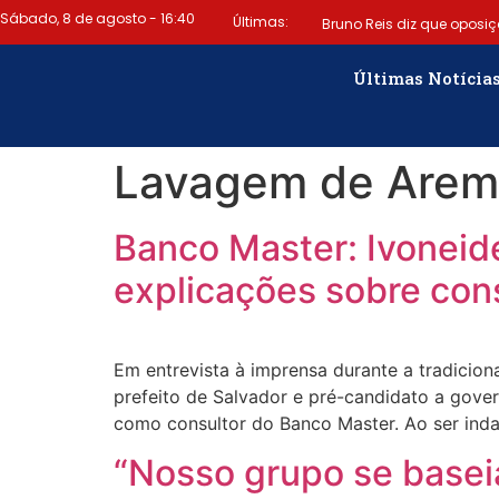
Sábado, 8 de agosto - 16:40
Últimas:
Bruno Reis diz que oposiç
emitir título termina hoje (6)
Últimas Notícia
gratuito de alertas de emer
Lavagem de Are
Jesus discorda de Zema sobr
Banco Master: Ivoneid
explicações sobre cons
Em entrevista à imprensa durante a tradicio
prefeito de Salvador e pré-candidato a gove
como consultor do Banco Master. Ao ser inda
“Nosso grupo se baseia