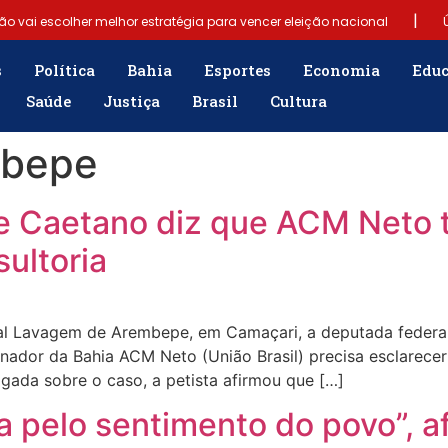
|
ão vai escolher melhor estratégia para vencer eleição nacional
|
Samuel Júnior luta em prol dos profissionais de contabilidade
s
Política
Bahia
Esportes
Economia
Edu
Saúde
Justiça
Brasil
Cultura
|
gência para população
“Tomamos a decisão de caminhar com Flá
mbepe
e fim do Bolsa Família: “Precisamos dar condições para as pessoas ev
e Caetano diz que ACM Neto 
ultoria
nal Lavagem de Arembepe, em Camaçari, a deputada federal
rnador da Bahia ACM Neto (União Brasil) precisa esclarec
gada sobre o caso, a petista afirmou que […]
 pelo sentimento do povo”, af