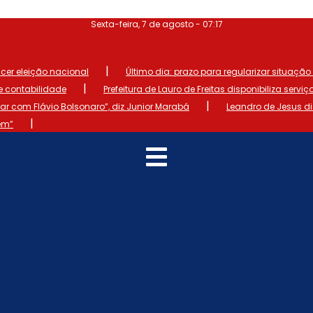
Sexta-feira, 7 de agosto - 07:17
|
ncer eleição nacional
Último dia: prazo para regularizar situação el
|
de contabilidade
Prefeitura de Lauro de Freitas disponibiliza serviç
|
 com Flávio Bolsonaro”, diz Junior Marabá
Leandro de Jesus d
|
em”