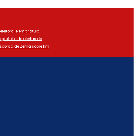
eitoral e emitir título
o gratuito de alertas de
iscorda de Zema sobre fim