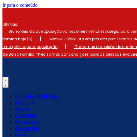
Ir para o conteúdo
Últimas:
Bruno Reis diz que oposição vai escolher melhor estratégia para ve
|
termina hoje (6)
Samuel Júnior luta em prol dos profissionais 
|
emergência para população
“Tomamos a decisão de caminhar
do Bolsa Família: “Precisamos dar condições para as pessoas evoluír
Últimas Notícias
Política
Bahia
Esportes
Economia
Educação
Saúde