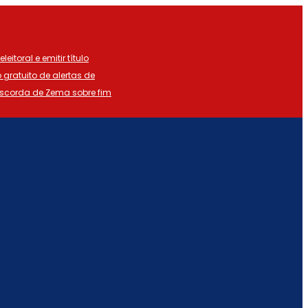
eitoral e emitir título
o gratuito de alertas de
iscorda de Zema sobre fim