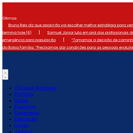
Ir
para
o
Últimas:
conteúdo
Bruno Reis diz que oposição vai escolher melhor estratégia para ve
|
termina hoje (6)
Samuel Júnior luta em prol dos profissionais 
|
emergência para população
“Tomamos a decisão de caminhar
do Bolsa Família: “Precisamos dar condições para as pessoas evoluír
Últimas Notícias
Política
Bahia
Esportes
Economia
Educação
Saúde
Justiça