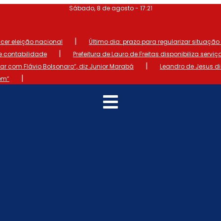
Sábado, 8 de agosto - 17:21
|
ncer eleição nacional
Último dia: prazo para regularizar situação el
|
de contabilidade
Prefeitura de Lauro de Freitas disponibiliza serviç
|
 com Flávio Bolsonaro”, diz Junior Marabá
Leandro de Jesus d
|
em”