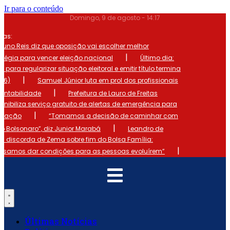
Ir para o conteúdo
Domingo, 9 de agosto - 14:17
mas:
runo Reis diz que oposição vai escolher melhor
|
atégia para vencer eleição nacional
Último dia:
o para regularizar situação eleitoral e emitir título termina
|
 (6)
Samuel Júnior luta em prol dos profissionais
|
ontabilidade
Prefeitura de Lauro de Freitas
onibiliza serviço gratuito de alertas de emergência para
|
ulação
“Tomamos a decisão de caminhar com
|
io Bolsonaro”, diz Junior Marabá
Leandro de
s discorda de Zema sobre fim do Bolsa Família:
|
cisamos dar condições para as pessoas evoluírem”
Últimas Notícias