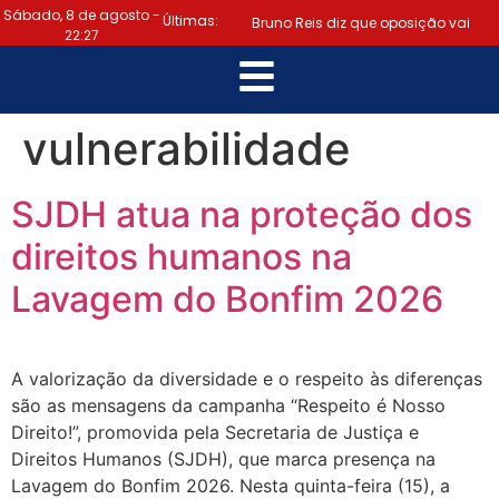
Sábado, 8 de agosto -
Últimas:
Bruno Reis diz que oposição vai
22:27
escolher melhor estratégia para vencer
|
eleição nacional
Último dia:
vulnerabilidade
prazo para regularizar situação
SJDH atua na proteção dos
eleitoral e emitir título termina hoje
direitos humanos na
|
(6)
Samuel Júnior luta em prol
Lavagem do Bonfim 2026
dos profissionais de contabilidade
|
Prefeitura de Lauro de Freitas
A valorização da diversidade e o respeito às diferenças
disponibiliza serviço gratuito de alertas
são as mensagens da campanha “Respeito é Nosso
Direito!”, promovida pela Secretaria de Justiça e
|
de emergência para população
Direitos Humanos (SJDH), que marca presença na
Lavagem do Bonfim 2026. Nesta quinta-feira (15), a
“Tomamos a decisão de caminhar