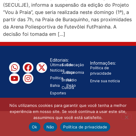
(SECULJE), informa a suspensão da edição do Projeto
decisão de caminhar com Flávio
“Vou à Praia”, que seria realizada neste domingo (1º), a
partir das 7h, na Praia de Buraquinho, nas proximidades
|
Bolsonaro”, diz Junior Marabá
da Arena Poliesportiva de Futevôlei FutPrainha. A
decisão foi tomada em […]
Leandro de Jesus discorda de
Zema sobre fim do Bolsa Família:
Editoriais:
“Precisamos dar condições para as
Informações:
Últimas
Saúde
Educação
Política de
Notícias
Justiça
Economia
|
privacidade
pessoas evoluírem”
Política
Brasil
Rádio
Envie sua notícia
Bahia
Peão
Cultura
Esportes
Nós utilizamos cookies para garantir que você tenha a melhor
© Copyright 2025 - OFF News - Todos os direitos reservados
experiência em nosso site. Se você continua a usar este site,
assumimos que você está satisfeito.
Ok
Não
Política de privacidade