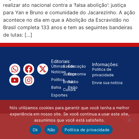
realizar ato nacional contra a ‘falsa abolição’: justiça
“Tomamos a decisão de
para Yan e Bruno e comunidade do Jacarezinho. A ação
acontece no dia em que a Abolição da Escravidão no
caminhar com Flávio Bolsonaro”, diz
Brasil completa 133 anos e tem as seguintes bandeiras
de lutas: […]
|
Junior Marabá
Leandro de
Jesus discorda de Zema sobre fim
Editoriais:
do Bolsa Família: “Precisamos dar
Informações:
Últimas
Saúde
Educação
Política de
Notícias
Justiça
Economia
privacidade
condições para as pessoas
Política
Brasil
Rádio
Envie sua notícia
|
Bahia
Peão
evoluírem”
Cultura
Esportes
Nós utilizamos cookies para garantir que você tenha a melhor
© Copyright 2025 - OFF News - Todos os direitos reservados
experiência em nosso site. Se você continua a usar este site,
assumimos que você está satisfeito.
Ok
Não
Política de privacidade