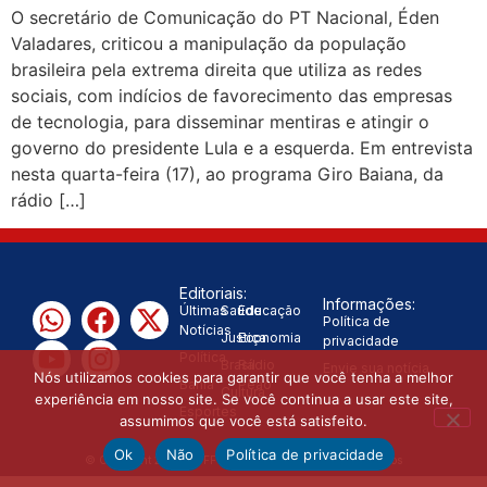
O secretário de Comunicação do PT Nacional, Éden
decisão de caminhar com Flávio
Valadares, criticou a manipulação da população
brasileira pela extrema direita que utiliza as redes
|
Bolsonaro”, diz Junior Marabá
sociais, com indícios de favorecimento das empresas
de tecnologia, para disseminar mentiras e atingir o
Leandro de Jesus discorda de
governo do presidente Lula e a esquerda. Em entrevista
nesta quarta-feira (17), ao programa Giro Baiana, da
Zema sobre fim do Bolsa Família:
rádio […]
“Precisamos dar condições para as
|
pessoas evoluírem”
Editoriais:
Informações:
Últimas
Saúde
Educação
Política de
Notícias
Justiça
Economia
privacidade
Política
Brasil
Rádio
Envie sua notícia
Nós utilizamos cookies para garantir que você tenha a melhor
Bahia
Peão
Cultura
experiência em nosso site. Se você continua a usar este site,
Esportes
assumimos que você está satisfeito.
Ok
Não
Política de privacidade
© Copyright 2025 - OFF News - Todos os direitos reservados