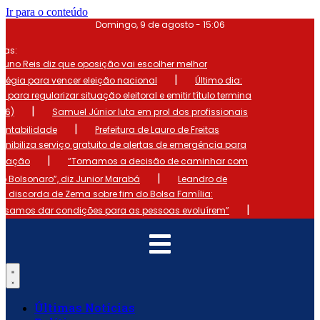
Ir para o conteúdo
Domingo, 9 de agosto - 15:06
mas:
runo Reis diz que oposição vai escolher melhor
|
atégia para vencer eleição nacional
Último dia:
o para regularizar situação eleitoral e emitir título termina
|
 (6)
Samuel Júnior luta em prol dos profissionais
|
ontabilidade
Prefeitura de Lauro de Freitas
onibiliza serviço gratuito de alertas de emergência para
|
ulação
“Tomamos a decisão de caminhar com
|
io Bolsonaro”, diz Junior Marabá
Leandro de
s discorda de Zema sobre fim do Bolsa Família:
|
cisamos dar condições para as pessoas evoluírem”
Últimas Notícias