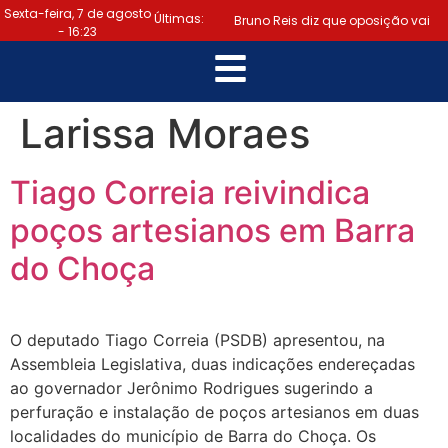
Sexta-feira, 7 de agosto
Últimas:
Bruno Reis diz que oposição vai
- 16:23
escolher melhor estratégia para
|
vencer eleição nacional
Larissa Moraes
Último dia: prazo para regularizar
Tiago Correia reivindica
situação eleitoral e emitir título
poços artesianos em Barra
|
termina hoje (6)
Samuel
do Choça
Júnior luta em prol dos profissionais
|
de contabilidade
Prefeitura
O deputado Tiago Correia (PSDB) apresentou, na
de Lauro de Freitas disponibiliza
Assembleia Legislativa, duas indicações endereçadas
ao governador Jerônimo Rodrigues sugerindo a
serviço gratuito de alertas de
perfuração e instalação de poços artesianos em duas
localidades do município de Barra do Choça. Os
|
emergência para população