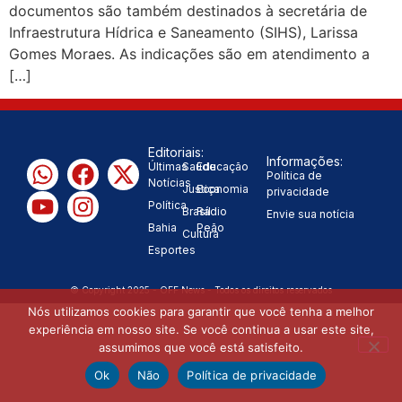
documentos são também destinados à secretária de
“Tomamos a decisão de
Infraestrutura Hídrica e Saneamento (SIHS), Larissa
Gomes Moraes. As indicações são em atendimento a
caminhar com Flávio Bolsonaro”, diz
[…]
|
Junior Marabá
Leandro de
Jesus discorda de Zema sobre fim do
Editoriais:
Informações:
Últimas
Saúde
Educação
Política de
Bolsa Família: “Precisamos dar
Notícias
Justiça
Economia
privacidade
Política
Brasil
Rádio
Envie sua notícia
condições para as pessoas
Bahia
Peão
Cultura
Esportes
|
evoluírem”
© Copyright 2025 - OFF News - Todos os direitos reservados
Nós utilizamos cookies para garantir que você tenha a melhor
experiência em nosso site. Se você continua a usar este site,
assumimos que você está satisfeito.
Ok
Não
Política de privacidade