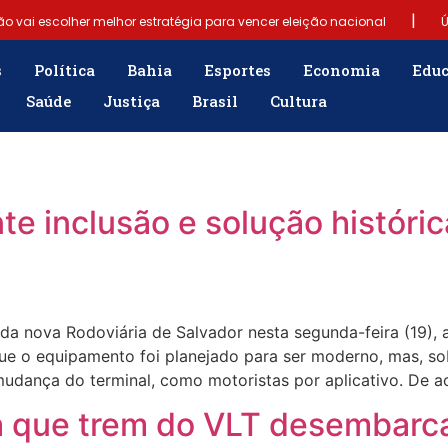
|
ão vai escolher melhor estratégia para vencer eleição nacional
Ú
|
Samuel Júnior luta em prol dos profissionais de contabilidade
s
Política
Bahia
Esportes
Economia
Edu
Saúde
Justiça
Brasil
Cultura
|
gência para população
“Tomamos a decisão de caminhar com Flá
e fim do Bolsa Família: “Precisamos dar condições para as pessoas ev
te inclusão e solução históric
 da nova Rodoviária de Salvador nesta segunda-feira (19),
que o equipamento foi planejado para ser moderno, mas, sob
mudança do terminal, como motoristas por aplicativo. De 
era que trem do VLT desembarc