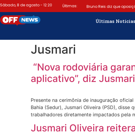
Sábado, 8 de agosto - 12:20
Últimas:
Bruno Reis diz que oposiç
emitir título termina hoje (6)
Últimas Notícia
gratuito de alertas de emer
Jusmari
Jesus discorda de Zema sobr
“Nova rodoviária garan
aplicativo”, diz Jusmari
Presente na cerimônia de inauguração oficial
Bahia (Sedur), Jusmari Oliveira (PSD), disse 
trabalhadores diretamente impactados pela 
Jusmari Oliveira reit