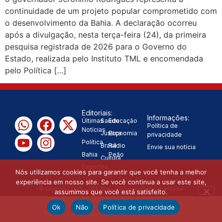
continuidade de um projeto popular comprometido com
decisão de caminhar com Flávio
o desenvolvimento da Bahia. A declaração ocorreu
após a divulgação, nesta terça-feira (24), da primeira
|
Bolsonaro”, diz Junior Marabá
pesquisa registrada de 2026 para o Governo do
Estado, realizada pelo Instituto TML e encomendada
Leandro de Jesus discorda de
pelo Política […]
Zema sobre fim do Bolsa Família:
“Precisamos dar condições para as
Editoriais:
Informações:
|
pessoas evoluírem”
Últimas
Saúde
Educação
Política de
Notícias
Justiça
Economia
privacidade
Política
Brasil
Rádio
Envie sua notícia
Bahia
Peão
Cultura
Esportes
Nós utilizamos cookies para garantir que você tenha a melhor
experiência em nosso site. Se você continua a usar este site,
© Copyright 2025 - OFF News - Todos os direitos reservados
assumimos que você está satisfeito.
Ok
Não
Política de privacidade