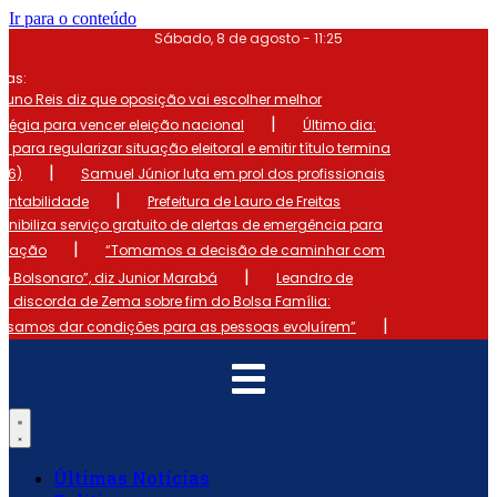
Ir para o conteúdo
Sábado, 8 de agosto - 11:25
mas:
runo Reis diz que oposição vai escolher melhor
|
atégia para vencer eleição nacional
Último dia:
o para regularizar situação eleitoral e emitir título termina
|
 (6)
Samuel Júnior luta em prol dos profissionais
|
ontabilidade
Prefeitura de Lauro de Freitas
onibiliza serviço gratuito de alertas de emergência para
|
ulação
“Tomamos a decisão de caminhar com
|
io Bolsonaro”, diz Junior Marabá
Leandro de
s discorda de Zema sobre fim do Bolsa Família:
|
cisamos dar condições para as pessoas evoluírem”
Últimas Notícias