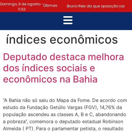
Domingo, 9 de agosto -
Últimas:
Bruno Reis diz que oposição vai
11:53
escolher melhor estratégia para vencer
|
eleição nacional
Último dia:
índices econômicos
prazo para regularizar situação
Deputado destaca melhora
eleitoral e emitir título termina hoje
dos índices sociais e
|
(6)
Samuel Júnior luta em prol
econômicos na Bahia
dos profissionais de contabilidade
|
Prefeitura de Lauro de Freitas
“A Bahia não só saiu do Mapa da Fome. De acordo com
disponibiliza serviço gratuito de
estudo da Fundação Getúlio Vargas (FGV), 14,76% da
população ascendeu as classes A, B e C, abandonando
alertas de emergência para
a pobreza”, comemora o deputado estadual Robinson
Almeida ( PT). Para o parlamentar petista, o resultado
|
população
“Tomamos a