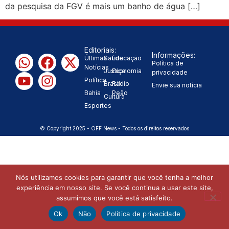
da pesquisa da FGV é mais um banho de água […]
decisão de caminhar com Flávio
|
Bolsonaro”, diz Junior Marabá
Editoriais:
Informações:
Últimas
Saúde
Educação
Leandro de Jesus discorda de
Política de
Notícias
Justiça
Economia
privacidade
Política
Zema sobre fim do Bolsa Família:
Brasil
Rádio
Envie sua notícia
Bahia
Peão
Cultura
“Precisamos dar condições para as
Esportes
|
pessoas evoluírem”
© Copyright 2025 - OFF News - Todos os direitos reservados
Nós utilizamos cookies para garantir que você tenha a melhor
experiência em nosso site. Se você continua a usar este site,
assumimos que você está satisfeito.
Ok
Não
Política de privacidade