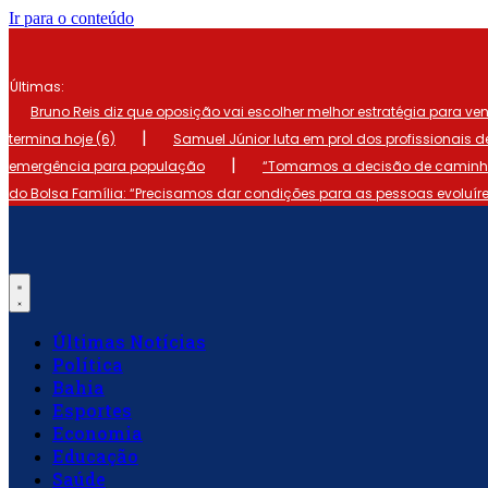
Ir para o conteúdo
Últimas:
Bruno Reis diz que oposição vai escolher melhor estratégia para ve
|
termina hoje (6)
Samuel Júnior luta em prol dos profissionais 
|
emergência para população
“Tomamos a decisão de caminhar
do Bolsa Família: “Precisamos dar condições para as pessoas evoluír
Últimas Notícias
Política
Bahia
Esportes
Economia
Educação
Saúde