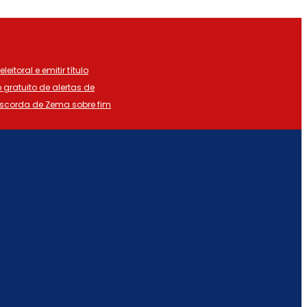
eitoral e emitir título
o gratuito de alertas de
iscorda de Zema sobre fim