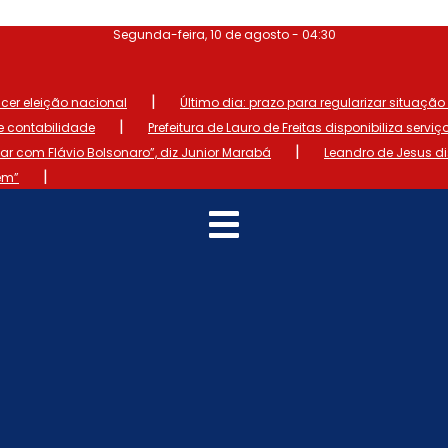
Segunda-feira, 10 de agosto - 04:30
|
ncer eleição nacional
Último dia: prazo para regularizar situação el
|
de contabilidade
Prefeitura de Lauro de Freitas disponibiliza serviç
|
 com Flávio Bolsonaro”, diz Junior Marabá
Leandro de Jesus d
|
em”