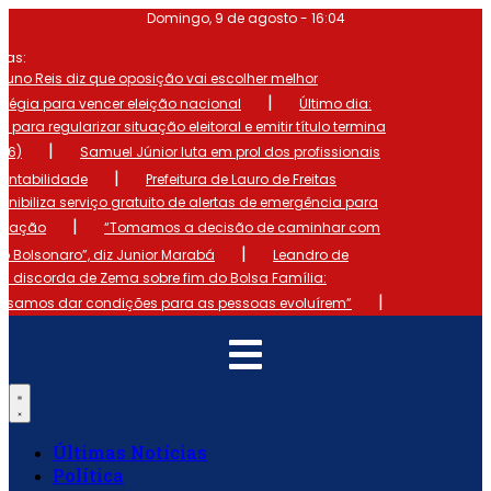
Ir
Domingo, 9 de agosto - 16:04
para
o
mas:
conteúdo
runo Reis diz que oposição vai escolher melhor
|
atégia para vencer eleição nacional
Último dia:
o para regularizar situação eleitoral e emitir título termina
|
 (6)
Samuel Júnior luta em prol dos profissionais
|
ontabilidade
Prefeitura de Lauro de Freitas
onibiliza serviço gratuito de alertas de emergência para
|
ulação
“Tomamos a decisão de caminhar com
|
io Bolsonaro”, diz Junior Marabá
Leandro de
s discorda de Zema sobre fim do Bolsa Família:
|
cisamos dar condições para as pessoas evoluírem”
Últimas Notícias
Política