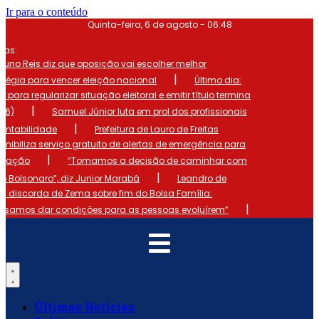
Ir para o conteúdo
Quinta-feira, 6 de agosto - 06:48
mas:
runo Reis diz que oposição vai escolher melhor
|
atégia para vencer eleição nacional
Último dia:
o para regularizar situação eleitoral e emitir título termina
|
 (6)
Samuel Júnior luta em prol dos profissionais
|
ontabilidade
Prefeitura de Lauro de Freitas
onibiliza serviço gratuito de alertas de emergência para
|
ulação
“Tomamos a decisão de caminhar com
|
io Bolsonaro”, diz Junior Marabá
Leandro de
s discorda de Zema sobre fim do Bolsa Família:
|
cisamos dar condições para as pessoas evoluírem”
Últimas Notícias