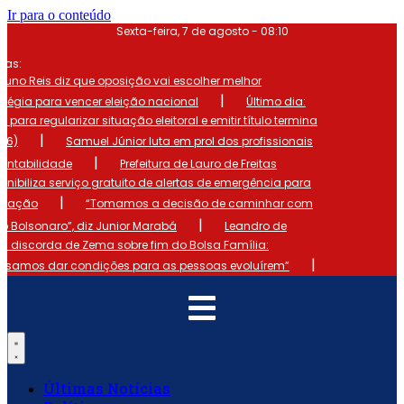
Ir para o conteúdo
Sexta-feira, 7 de agosto - 08:10
mas:
runo Reis diz que oposição vai escolher melhor
|
atégia para vencer eleição nacional
Último dia:
o para regularizar situação eleitoral e emitir título termina
|
 (6)
Samuel Júnior luta em prol dos profissionais
|
ontabilidade
Prefeitura de Lauro de Freitas
onibiliza serviço gratuito de alertas de emergência para
|
ulação
“Tomamos a decisão de caminhar com
|
io Bolsonaro”, diz Junior Marabá
Leandro de
s discorda de Zema sobre fim do Bolsa Família:
|
cisamos dar condições para as pessoas evoluírem”
Últimas Notícias