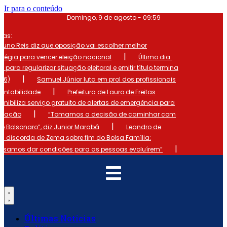
Ir para o conteúdo
Domingo, 9 de agosto - 09:59
mas:
runo Reis diz que oposição vai escolher melhor
|
atégia para vencer eleição nacional
Último dia:
o para regularizar situação eleitoral e emitir título termina
|
 (6)
Samuel Júnior luta em prol dos profissionais
|
ontabilidade
Prefeitura de Lauro de Freitas
onibiliza serviço gratuito de alertas de emergência para
|
ulação
“Tomamos a decisão de caminhar com
|
io Bolsonaro”, diz Junior Marabá
Leandro de
s discorda de Zema sobre fim do Bolsa Família:
|
cisamos dar condições para as pessoas evoluírem”
Últimas Notícias