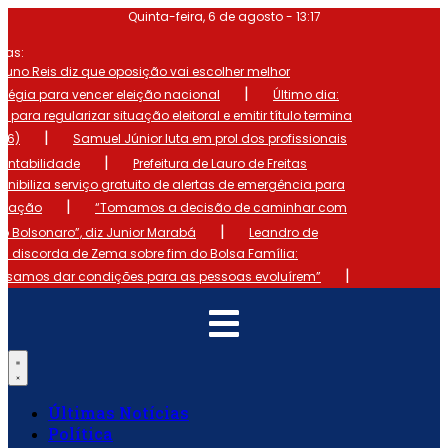
Ir
Quinta-feira, 6 de agosto - 13:17
para
o
mas:
conteúdo
runo Reis diz que oposição vai escolher melhor
|
atégia para vencer eleição nacional
Último dia:
o para regularizar situação eleitoral e emitir título termina
|
 (6)
Samuel Júnior luta em prol dos profissionais
|
ontabilidade
Prefeitura de Lauro de Freitas
onibiliza serviço gratuito de alertas de emergência para
|
ulação
“Tomamos a decisão de caminhar com
|
io Bolsonaro”, diz Junior Marabá
Leandro de
s discorda de Zema sobre fim do Bolsa Família:
|
cisamos dar condições para as pessoas evoluírem”
Últimas Notícias
Política